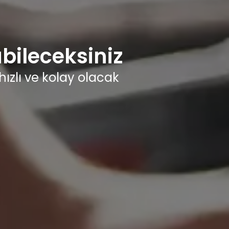
bileceksiniz
hızlı ve kolay olacak